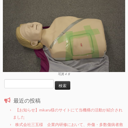
写真４８
検
索:
最近の投稿
【お知らせ】mikaru様のサイトにて当機構の活動が紹介され
ました
株式会社三五様 企業内研修において、外傷・多数傷病者救