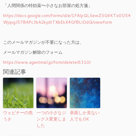
「人間関係の特効薬〜小さなお部屋の処方箋」
https://docs.google.com/forms/d/e/1FAIpQLSewZSG6KTo0O54
WjqxgJ57BAPc3kA2kydtTXbEkX4GfBLIDdQ/viewform
このメールマガジンが不要になった方は、
メールマガジン解除のフォーム
https://www.agentmail.jp/form/delete/6310/
関連記事
ウェビナーの危
一つの小さなジ
表面しか見ない
うさ
ンクス変更しま
人でもOK
した