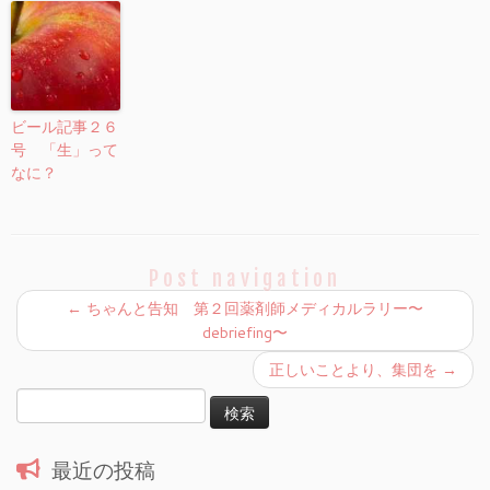
ビール記事２６
号 「生」って
なに？
Post navigation
←
ちゃんと告知 第２回薬剤師メディカルラリー〜
debriefing〜
正しいことより、集団を
→
検
索:
最近の投稿