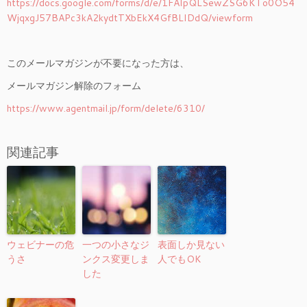
https://docs.google.com/forms/d/e/1FAIpQLSewZSG6KTo0O54
WjqxgJ57BAPc3kA2kydtTXbEkX4GfBLIDdQ/viewform
このメールマガジンが不要になった方は、
メールマガジン解除のフォーム
https://www.agentmail.jp/form/delete/6310/
関連記事
ウェビナーの危
一つの小さなジ
表面しか見ない
うさ
ンクス変更しま
人でもOK
した