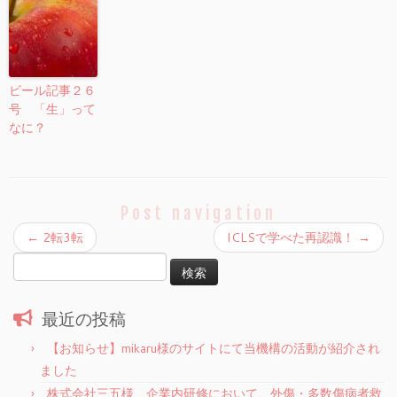
ビール記事２６
号 「生」って
なに？
Post navigation
←
2転3転
ICLSで学べた再認識！
→
検
索:
最近の投稿
【お知らせ】mikaru様のサイトにて当機構の活動が紹介され
ました
株式会社三五様 企業内研修において、外傷・多数傷病者救