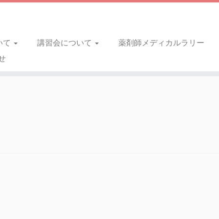
いて
講習会について
薬剤師メディカルラリー
せ
！