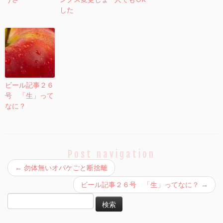
した
ビール記事２６
号 「生」って
なに？
Post navigation
←
勿体無いオバケごと断捨離
ビール記事２６号 「生」ってなに？
→
検
索: