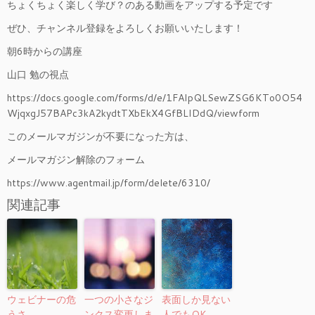
ちょくちょく楽しく学び？のある動画をアップする予定です
ぜひ、チャンネル登録をよろしくお願いいたします！
朝6時からの講座
山口 勉の視点
https://docs.google.com/forms/d/e/1FAIpQLSewZSG6KTo0O54
WjqxgJ57BAPc3kA2kydtTXbEkX4GfBLIDdQ/viewform
このメールマガジンが不要になった方は、
メールマガジン解除のフォーム
https://www.agentmail.jp/form/delete/6310/
関連記事
ウェビナーの危
一つの小さなジ
表面しか見ない
うさ
ンクス変更しま
人でもOK