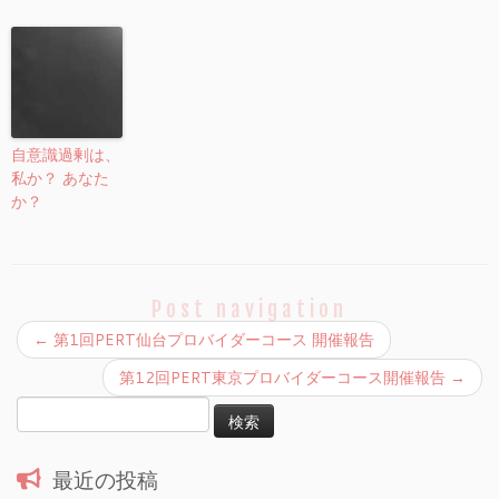
自意識過剰は、
私か？ あなた
か？
Post navigation
←
第1回PERT仙台プロバイダーコース 開催報告
第12回PERT東京プロバイダーコース開催報告
→
検
索:
最近の投稿