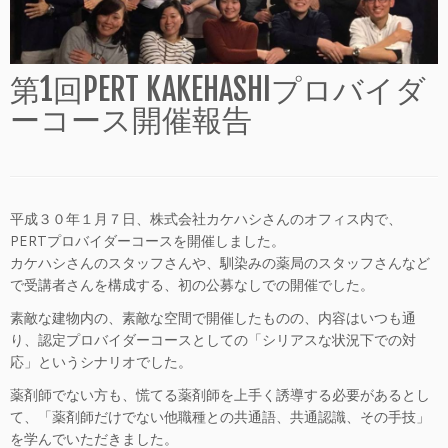
第1回PERT KAKEHASHIプロバイダ
ーコース開催報告
平成３０年１月７日、株式会社カケハシさんのオフィス内で、
PERTプロバイダーコースを開催しました。
カケハシさんのスタッフさんや、馴染みの薬局のスタッフさんなど
で受講者さんを構成する、初の公募なしでの開催でした。
素敵な建物内の、素敵な空間で開催したものの、内容はいつも通
り、認定プロバイダーコースとしての「シリアスな状況下での対
応」というシナリオでした。
薬剤師でない方も、慌てる薬剤師を上手く誘導する必要があるとし
て、「薬剤師だけでない他職種との共通語、共通認識、その手技」
を学んでいただきました。