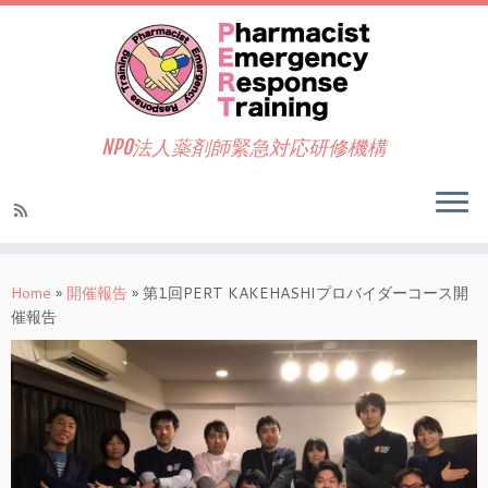
NPO法人薬剤師緊急対応研修機構
Home
»
開催報告
»
第1回PERT KAKEHASHIプロバイダーコース開
催報告