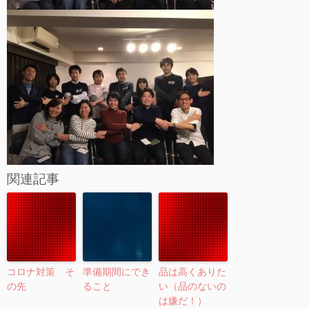
関連記事
コロナ対策 そ
準備期間にでき
品は高くありた
の先
ること
い（品のないの
は嫌だ！）